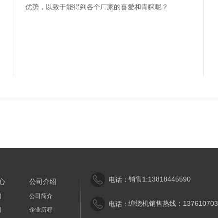
优势，以致于能得到各个厂家的喜爱和青睐呢？
销售1:13818445590
电话：
心
公司介绍
闻
公司简介
缠绕机销售热线：137610703
电话：
闻
企业历程