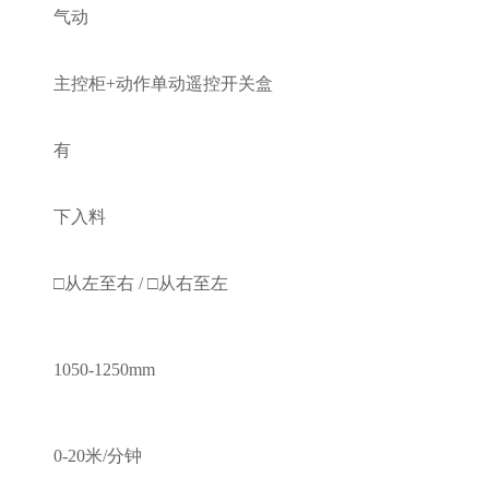
气动
主控柜+动作单动遥控开关盒
有
下入料
□从左至右
/
□从右至左
10
5
0
-1250mm
0-20
米/分钟