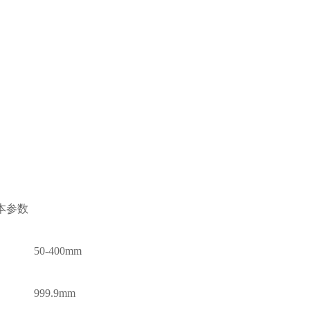
本参数
50-
4
00mm
999.9mm