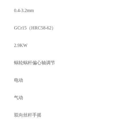
0.4-3.2
mm
GCr15
（HRC58-62）
2.9KW
蜗轮蜗杆
偏心轴
调节
电动
气动
双向丝杆手摇