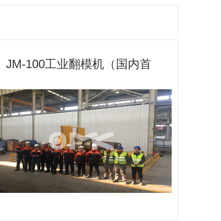
JM-100工业翻模机（国内首
台承重120吨工业翻转机）