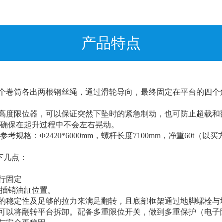
产品特点
个卷筒各出两根钢丝绳，通过滑轮导向，最终固定在平台的四个
及高度限位器，可以保证突然下坠时的紧急制动，也可防止超载和
,确保在起升过程中不会左右晃动。
规格：Φ2420*6000mm，螺杆长度7100mm，净重60t（
下几点：
行固定
整插销油缸位置。
的稳定性及足够的拉力来满足翻转，且底部框架通过地脚螺栓与
可以
将翻转平台
拆卸
。
配备多重限位开关，做到多重保护（电子