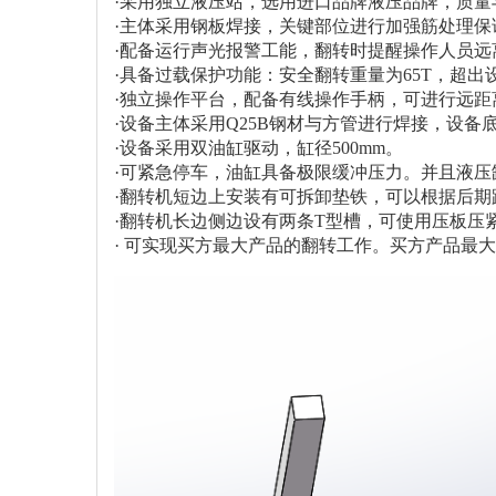
·
采用独立液压站，选用进口品牌液压品牌，
质
量
·
主体采用钢板焊接，关键部位进行加强筋处理保
·
配备运行声光报警工能，翻转时提醒操作人员远
·
具备过载保护功能：安全翻转重量为
65T
，超出
·
独立操作平台，配备有线操作手柄，可进行远距
·
设备主体采用
Q25B
钢材与方管进行焊接，设备
·
设备采用双油缸驱动，缸径
500mm
。
·
可紧急停车，油缸具备极限缓冲压力。并且液压
·
翻转机短边上安装有可拆卸垫铁
，
可以根据后期
·
翻转机长边侧边设有两条
T
型槽，可使用压板压
· 可实现买方最大产品的翻转工作。买方产品最大参考